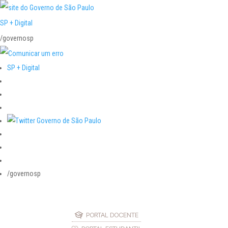
SP + Digital
/governosp
SP + Digital
/governosp
PORTAL DOCENTE