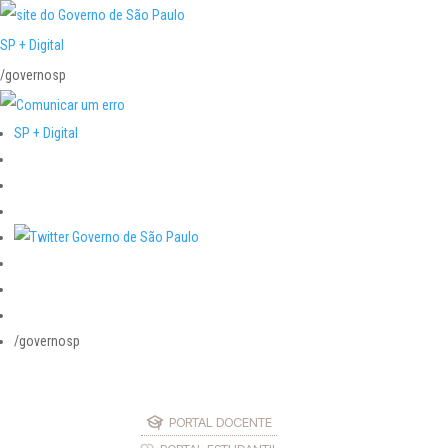
SP + Digital
/governosp
SP + Digital
/governosp
PORTAL DOCENTE