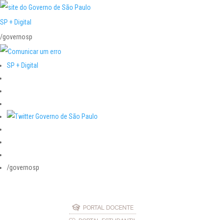
SP + Digital
/governosp
SP + Digital
/governosp
PORTAL DOCENTE