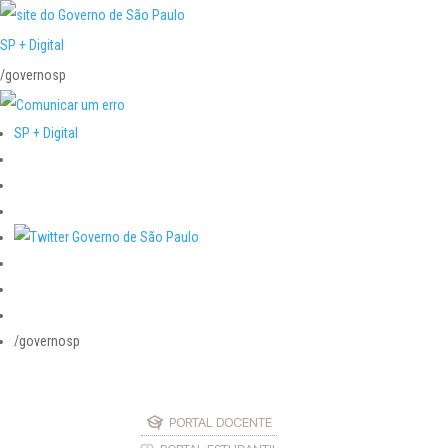
SP + Digital
/governosp
SP + Digital
/governosp
PORTAL DOCENTE