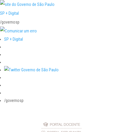
SP + Digital
/governosp
SP + Digital
/governosp
PORTAL DOCENTE