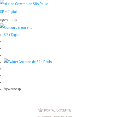
SP + Digital
/governosp
SP + Digital
/governosp
PORTAL DOCENTE