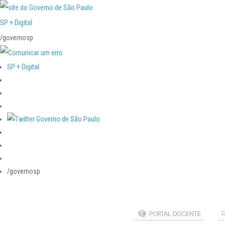
SP + Digital
/governosp
SP + Digital
/governosp
PORTAL DOCENTE