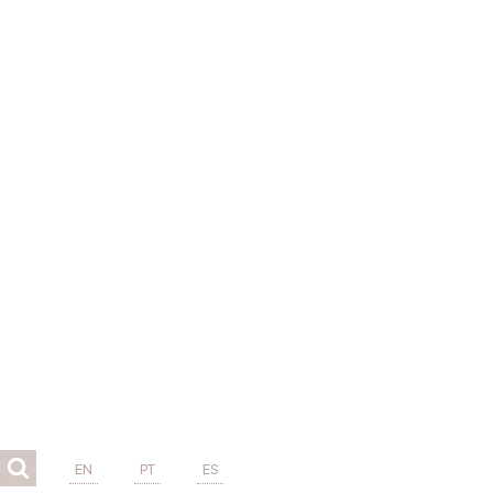
EN
PT
ES