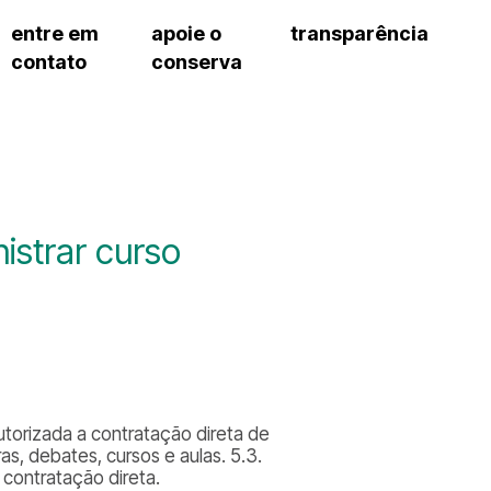
entre em
apoie o
transparência
contato
conserva
sco
patrocinadores e parcerias
contrato de gestão
s frequentes
doações de pessoa jurídica
prestação de contas
gar
doações de pessoa física
recursos humanos
onservatório
nota fiscal paulista (nfp)
compras e serviços
cnica social
a de imprensa
istrar curso
conosco
autorizada a contratação direta de
as, debates, cursos e aulas. 5.3.
contratação direta.