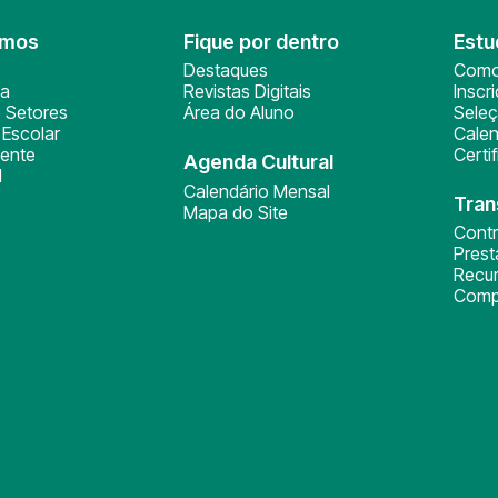
omos
Fique por dentro
Estu
Destaques
Como
ça
Revistas Digitais
Inscr
 Setores
Área do Aluno
Sele
Escolar
Calen
ente
Certi
Agenda Cultural
l
Calendário Mensal
Tran
Mapa do Site
Cont
Pres
Recu
Comp