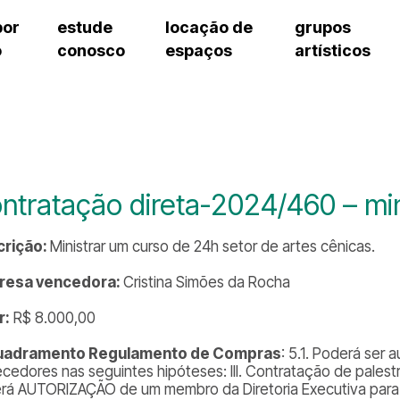
por
estude
locação de
grupos
o
conosco
espaços
artísticos
teatro procópio ferreira
artes cênicas
grupos artísticos de bolsistas
fale cono
salão villa-lobos
música
grupos pedagógicos – sede
pergunta
erto
auditório unidade chiquinha gonzaga
processo seletivo
grupos pedagógicos – polo
como che
orientações para locação
visite o c
equipe té
assessori
ntratação direta-2024/460 – min
trabalhe 
crição:
Ministrar um curso de 24h setor de artes cênicas.
resa vencedora:
Cristina Simões da Rocha
r:
R$ 8.000,00
uadramento Regulamento de Compras
: 5.1. Poderá ser 
ecedores nas seguintes hipóteses: III. Contratação de palestr
rá AUTORIZAÇÃO de um membro da Diretoria Executiva para 