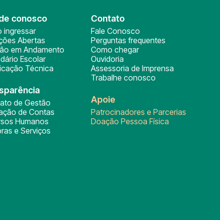
de conosco
Contato
 ingressar
Fale Conosco
ições Abertas
Perguntas frequentes
ção em Andamento
Como chegar
dário Escolar
Ouvidoria
ficação Técnica
Assessoria de Imprensa
Trabalhe conosco
sparência
Apoie
rato de Gestão
tação de Contas
Patrocinadores e Parcerias
rsos Humanos
Doação Pessoa Física
ras e Serviços