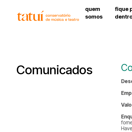
quem
fique 
somos
dentr
histórico
agenda cultural
governança
calendário escolar
unidades e setores
programas de conc
regimento escolar
revistas digitais
corpo docente
espaço estudantil
Co
Comunicados
Des
Emp
Valo
Enq
forn
Have