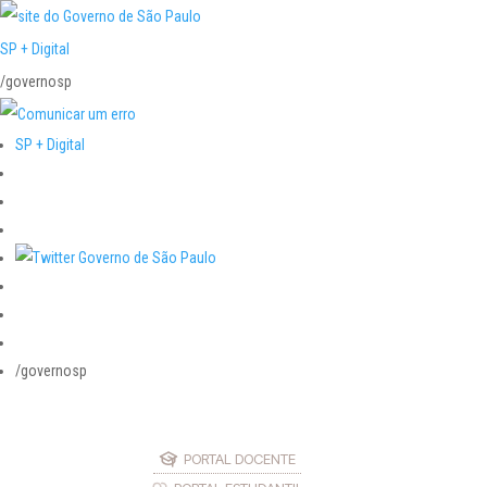
SP + Digital
/governosp
SP + Digital
/governosp
PORTAL DOCENTE