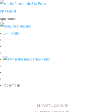
SP + Digital
/governosp
SP + Digital
/governosp
PORTAL DOCENTE