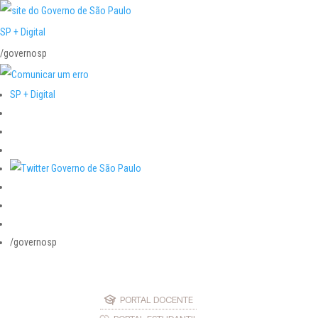
SP + Digital
/governosp
SP + Digital
/governosp
PORTAL DOCENTE