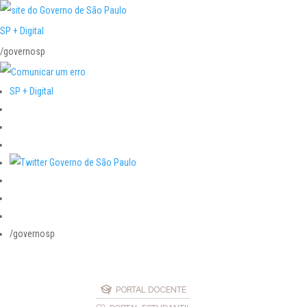
SP + Digital
/governosp
SP + Digital
/governosp
PORTAL DOCENTE