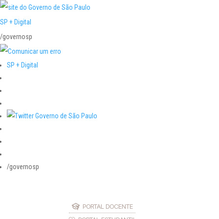
SP + Digital
/governosp
SP + Digital
/governosp
PORTAL DOCENTE