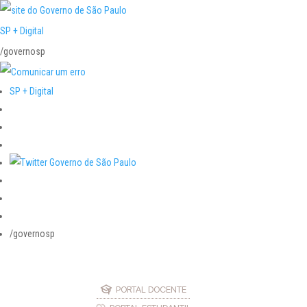
SP + Digital
/governosp
SP + Digital
/governosp
PORTAL DOCENTE