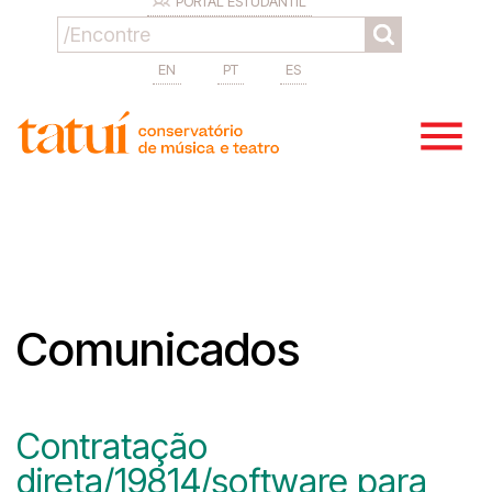
PORTAL ESTUDANTIL
EN
PT
ES
Comunicados
Contratação
direta/19814/software para