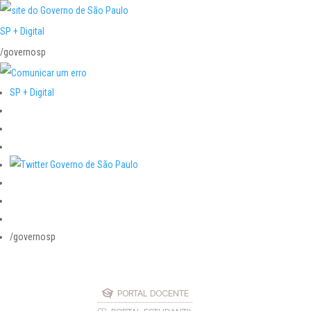
SP + Digital
/governosp
SP + Digital
/governosp
PORTAL DOCENTE