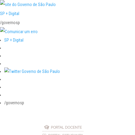
SP + Digital
/governosp
SP + Digital
/governosp
PORTAL DOCENTE