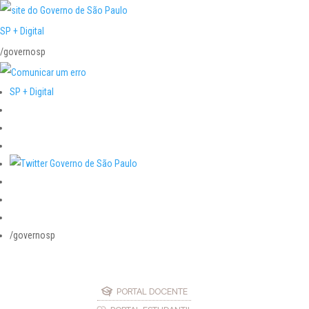
SP + Digital
/governosp
SP + Digital
/governosp
PORTAL DOCENTE