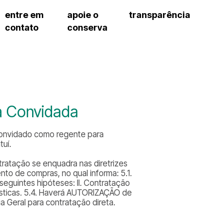
entre em
apoie o
transparência
contato
conserva
sco
patrocinadores e parcerias
contrato de gestão
exercí
– fala sp
doações de pessoa física
prestação de contas
exercí
manua
s frequentes
doações de pessoa jurídica
recursos humanos
exercí
cargos
atos 
gar
nota fiscal paulista (nfp)
compras e serviços
exercí
traba
proce
onservatório
exercí
regul
proc
ta Convidada
exercí
proc
cnica social
exercí
a de imprensa
convidado como regente para
processos em andamento
conosco
uí.
processos concluídos
ntratação se enquadra nas diretrizes
nto de compras, no qual informa: 5.1.
seguintes hipóteses: II. Contratação
tísticas. 5.4. Haverá AUTORIZAÇÃO de
 Geral para contratação direta.