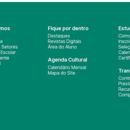
omos
Fique por dentro
Estu
Destaques
Como
ça
Revistas Digitais
Inscr
 Setores
Área do Aluno
Sele
Escolar
Calen
ente
Certi
Agenda Cultural
l
Calendário Mensal
Tran
Mapa do Site
Cont
Pres
Recu
Comp