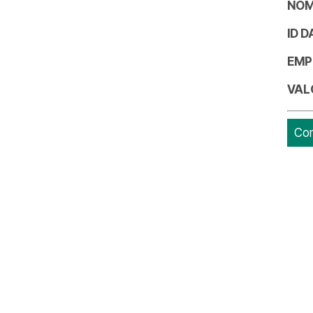
NOM
ID 
EMP
VAL
Con