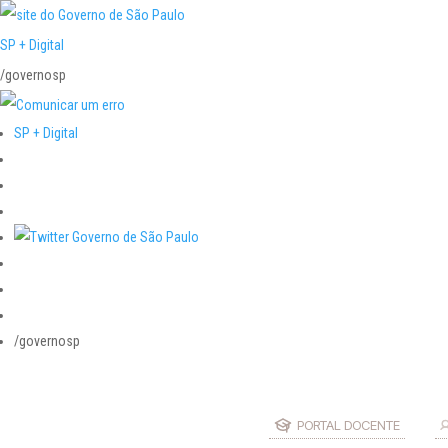
SP + Digital
/governosp
SP + Digital
/governosp
PORTAL DOCENTE