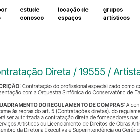
por
estude
locação de
grupos
o
conosco
espaços
artísticos
cursos regulares
bilheteria
teatro procópio ferreira
artes cênicas
grupos artísticos de bolsistas
fale cono
cursos livres
cursos regulares
salão villa-lobos
música
grupos pedagógicos – sede
ouvidoria 
cursos de aperfeiçoamento
cursos livres
erto
auditório unidade chiquinha gonzaga
processo seletivo
grupos pedagógicos – polo
pergunta
chiquinha gonzaga
cursos de aperfeiçoamento
orientações para locação
como che
a
visite o c
3
sceic-sp
ntratação Direta / 19555 / Artis
to
equipe té
josé do rio pardo
assessori
CRIÇÃO:
Contratação do profissional especializado como 
trabalhe 
sentação com a Orquestra Sinfônica do Conservatório de Tat
UADRAMENTO DO REGULAMENTO DE COMPRAS
: A co
orme às regras do art. 5 (Contratações diretas). do regulame
rá ser autorizada a contratação direta de fornecedores nas 
erviços Artísticos ou Licenciamento de Direitos de Obras Ar
embro da Diretoria Executiva e Superintendência ou Gerência