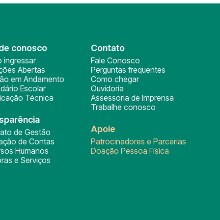
de conosco
Contato
 ingressar
Fale Conosco
ições Abertas
Perguntas frequentes
ção em Andamento
Como chegar
dário Escolar
Ouvidoria
ficação Técnica
Assessoria de Imprensa
Trabalhe conosco
sparência
Apoie
rato de Gestão
tação de Contas
Patrocinadores e Parcerias
rsos Humanos
Doação Pessoa Física
ras e Serviços