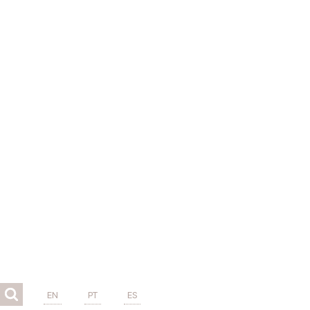
EN
PT
ES