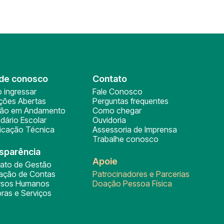
de conosco
Contato
 ingressar
Fale Conosco
ições Abertas
Perguntas frequentes
ção em Andamento
Como chegar
dário Escolar
Ouvidoria
ficação Técnica
Assessoria de Imprensa
Trabalhe conosco
sparência
Apoie
rato de Gestão
tação de Contas
Patrocinadores e Parcerias
rsos Humanos
Doação Pessoa Física
ras e Serviços