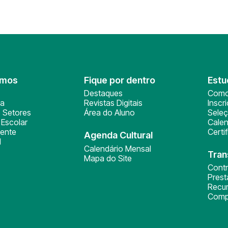
omos
Fique por dentro
Estu
Destaques
Como
ça
Revistas Digitais
Inscr
 Setores
Área do Aluno
Sele
Escolar
Calen
ente
Certi
Agenda Cultural
l
Calendário Mensal
Tran
Mapa do Site
Cont
Pres
Recu
Comp