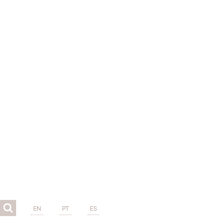
EN
PT
ES