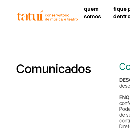
quem
fique 
somos
dentr
histórico
agenda cultural
governança
calendário escolar
unidades e setores
programas de conc
regimento escolar
revistas digitais
corpo docente
espaço estudantil
Co
Comunicados
DES
dese
ENQ
conf
Pode
de s
cont
Dire