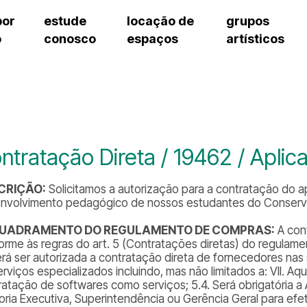
por
estude
locação de
grupos
o
conosco
espaços
artísticos
teatro procópio ferreira
artes cênicas
grupos artísticos de bolsistas
fale cono
salão villa-lobos
música
grupos pedagógicos – sede
pergunta
erto
auditório unidade chiquinha gonzaga
processo seletivo
grupos pedagógicos – polo
como che
orientações para locação
visite o c
equipe té
assessori
ntratação Direta / 19462 / Aplic
trabalhe 
CRIÇÃO:
Solicitamos a autorização para a contratação do ap
nvolvimento pedagógico de nossos estudantes do Conservat
UADRAMENTO DO REGULAMENTO DE COMPRAS:
A cont
orme às regras do art. 5 (Contratações diretas) do regulamen
rá ser autorizada a contratação direta de fornecedores nas
erviços especializados incluindo, mas não limitados a: VII. A
ratação de softwares como serviços; 5.4. Será obrigatóri
toria Executiva, Superintendência ou Gerência Geral para efe