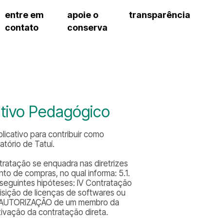
entre em
apoie o
transparência
contato
conserva
sco
patrocinadores e parcerias
contrato de gestão
s frequentes
doações de pessoa jurídica
prestação de contas
gar
doações de pessoa física
recursos humanos
onservatório
nota fiscal paulista (nfp)
compras e serviços
cnica social
a de imprensa
ativo Pedagógico
conosco
licativo para contribuir como
ório de Tatuí.
ratação se enquadra nas diretrizes
to de compras, no qual informa: 5.1.
 seguintes hipóteses: IV Contratação
quisição de licenças de softwares ou
a a AUTORIZAÇÃO de um membro da
tivação da contratação direta.