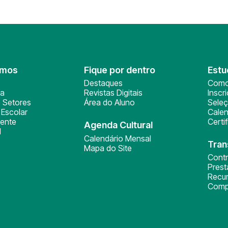
omos
Fique por dentro
Estu
Destaques
Como
ça
Revistas Digitais
Inscr
 Setores
Área do Aluno
Sele
Escolar
Calen
ente
Certi
Agenda Cultural
l
Calendário Mensal
Tran
Mapa do Site
Cont
Pres
Recu
Comp