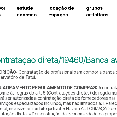
por
estude
locação de
grupos
o
conosco
espaços
artísticos
teatro procópio ferreira
artes cênicas
grupos artísticos de bolsistas
fale cono
salão villa-lobos
música
grupos pedagógicos – sede
pergunta
erto
auditório unidade chiquinha gonzaga
processo seletivo
grupos pedagógicos – polo
como che
orientações para locação
visite o c
equipe té
assessori
ntratação direta/19460/Banca av
trabalhe 
CRIÇÃO:
Contratação de profissional para compor a banca 
ervatório de Tatuí.
UADRAMENTO REGULAMENTO DE COMPRAS:
A contrat
orme às regras do art. 5 (Contratações diretas) do regulamen
rá ser autorizada a contratação direta de fornecedores nas 
rviços especializados incluindo, mas não limitados a: I. Pare
eral, inclusive em âmbito judicial; • Haverá AUTORIZAÇÃO de
ratação direta. • Demonstração da economicidade da prop