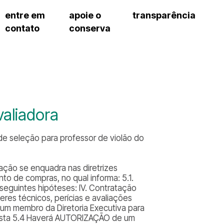
entre em
apoie o
transparência
contato
conserva
sco
patrocinadores e parcerias
contrato de gestão
s frequentes
doações de pessoa jurídica
prestação de contas
gar
doações de pessoa física
recursos humanos
onservatório
nota fiscal paulista (nfp)
compras e serviços
cnica social
a de imprensa
aliadora
conosco
de seleção para professor de violão do
ação se enquadra nas diretrizes
to de compras, no qual informa: 5.1.
seguintes hipóteses: IV. Contratação
ceres técnicos, perícias e avaliações
 um membro da Diretoria Executiva para
osta 5.4 Haverá AUTORIZAÇÃO de um