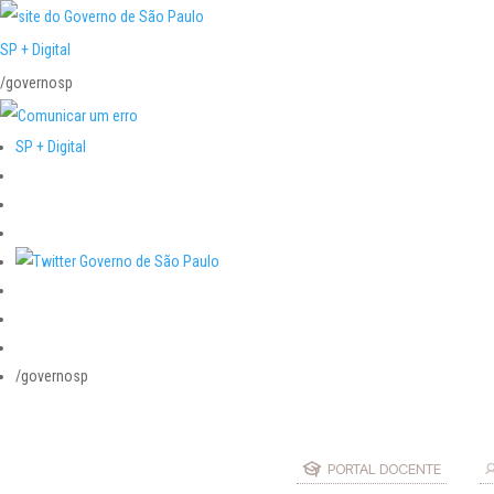
SP + Digital
/governosp
SP + Digital
/governosp
PORTAL DOCENTE