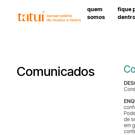
quem
fique 
somos
dentr
histórico
agenda cultural
governança
calendário escolar
unidades e setores
programas de conc
regimento escolar
revistas digitais
corpo docente
espaço estudantil
Co
Comunicados
DES
Cons
ENQ
conf
Pode
de se
em g
cont