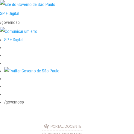
SP + Digital
/governosp
SP + Digital
/governosp
PORTAL DOCENTE