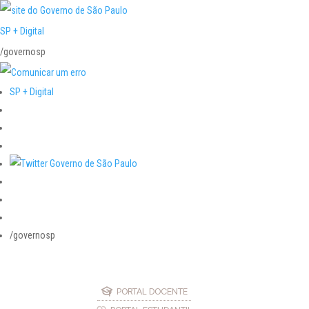
SP + Digital
/governosp
SP + Digital
/governosp
PORTAL DOCENTE