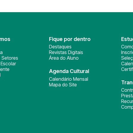
omos
Fique por dentro
Estu
Destaques
Como
ça
Revistas Digitais
Inscr
 Setores
Área do Aluno
Sele
Escolar
Calen
ente
Certi
Agenda Cultural
l
Calendário Mensal
Tran
Mapa do Site
Cont
Pres
Recu
Comp