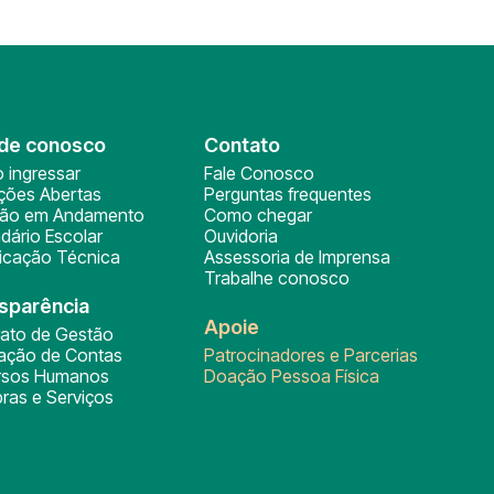
de conosco
Contato
 ingressar
Fale Conosco
ições Abertas
Perguntas frequentes
ção em Andamento
Como chegar
dário Escolar
Ouvidoria
ficação Técnica
Assessoria de Imprensa
Trabalhe conosco
sparência
Apoie
rato de Gestão
tação de Contas
Patrocinadores e Parcerias
rsos Humanos
Doação Pessoa Física
ras e Serviços