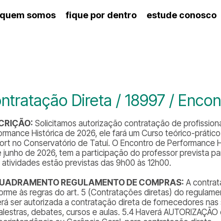
quem somos
fique por dentro
estude conosco
ico
agenda cultural
artes cênicas
nança
calendário escolar
des e setores
programas de concerto
ento escolar
revistas digitais
 docente
espaço estudantil
ntratação Direta / 18997 / Enco
CRIÇÃO:
Solicitamos autorização contratação de profissiona
ormance Histórica de 2026, ele fará um Curso teórico-prátic
ort no Conservatório de Tatuí. O Encontro de Performance Hi
e junho de 2026, tem a participação do professor prevista par
s atividades estão previstas das 9h00 às 12h00.
UADRAMENTO REGULAMENTO DE COMPRAS:
A contrat
orme às regras do art. 5 (Contratações diretas) do regulamen
rá ser autorizada a contratação direta de fornecedores nas s
alestras, debates, cursos e aulas. 5.4 Haverá AUTORIZAÇÃO