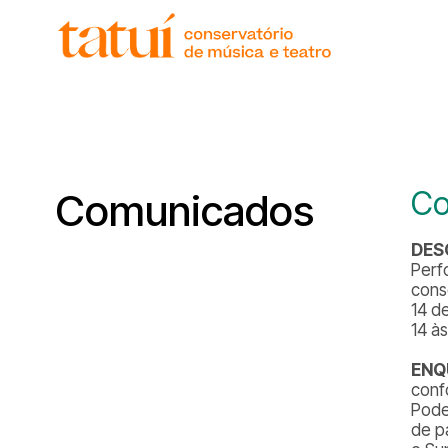
histór
gover
unida
regim
corpo
Co
Comunicados
DES
Perf
cons
14 d
14 à
ENQ
conf
Pode
de p