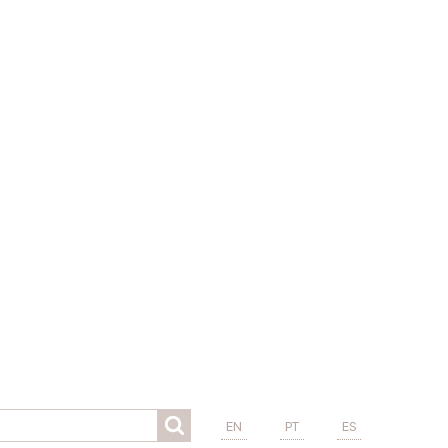
EN
PT
ES