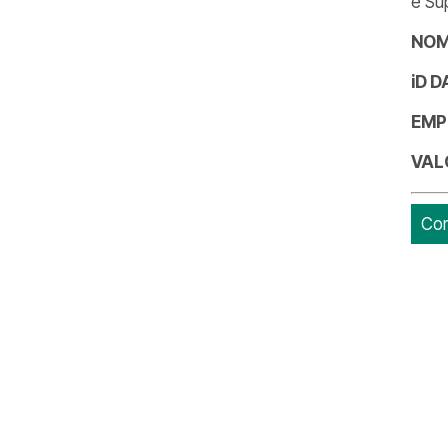
e Su
NOM
iD 
EMP
VAL
Con