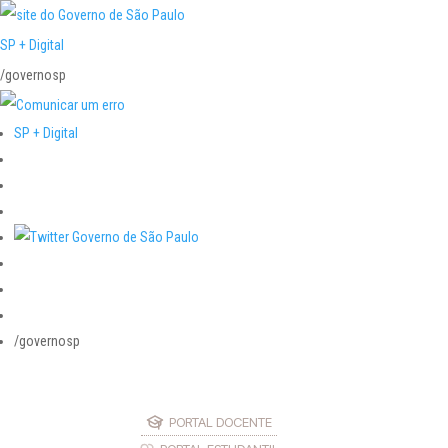
SP + Digital
/governosp
SP + Digital
/governosp
PORTAL DOCENTE