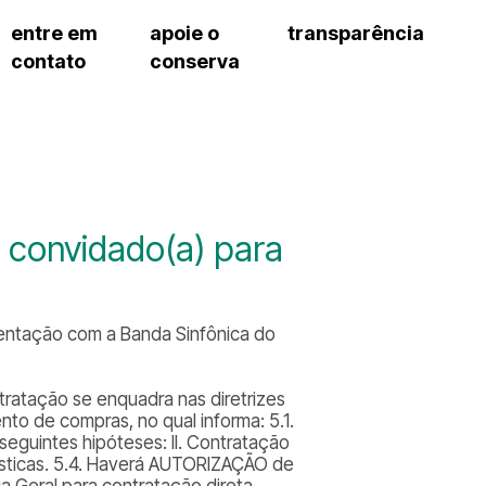
entre em
apoie o
transparência
contato
conserva
sco
patrocinadores e parcerias
contrato de gestão
s frequentes
doações de pessoa jurídica
prestação de contas
gar
doações de pessoa física
recursos humanos
onservatório
nota fiscal paulista (nfp)
compras e serviços
cnica social
a de imprensa
a convidado(a) para
conosco
sentação com a Banda Sinfônica do
ratação se enquadra nas diretrizes
nto de compras, no qual informa: 5.1.
seguintes hipóteses: II. Contratação
tísticas. 5.4. Haverá AUTORIZAÇÃO de
 Geral para contratação direta.