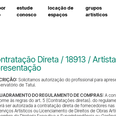
por
estude
locação de
grupos
o
conosco
espaços
artísticos
teatro procópio ferreira
artes cênicas
grupos artísticos de bolsistas
fale cono
salão villa-lobos
música
grupos pedagógicos – sede
pergunta
erto
auditório unidade chiquinha gonzaga
processo seletivo
grupos pedagógicos – polo
como che
orientações para locação
visite o c
equipe té
assessori
ntratação Direta / 18913 / Artist
trabalhe 
resentação
CRIÇÃO:
Solicitamos autorização do profissional para apre
ervatório de Tatuí.
UADRAMENTO DO REGULAMENTO DE COMPRAS:
A cont
orme às regras do art. 5 (Contratações diretas). do regulame
rá ser autorizada a contratação direta de fornecedores nas 
erviços Artísticos ou Licenciamento de Direitos de Obras Ar
embro da Diretoria Executiva e Superintendência ou Gerência