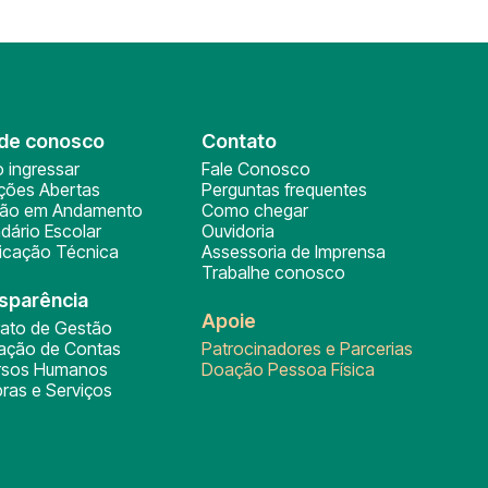
de conosco
Contato
 ingressar
Fale Conosco
ições Abertas
Perguntas frequentes
ção em Andamento
Como chegar
dário Escolar
Ouvidoria
ficação Técnica
Assessoria de Imprensa
Trabalhe conosco
sparência
Apoie
rato de Gestão
tação de Contas
Patrocinadores e Parcerias
rsos Humanos
Doação Pessoa Física
ras e Serviços