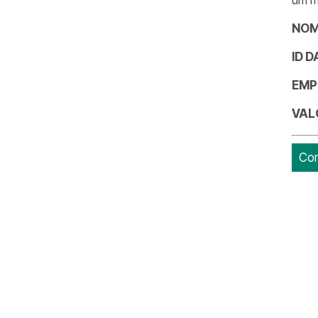
NOM
ID 
EMP
VAL
Con