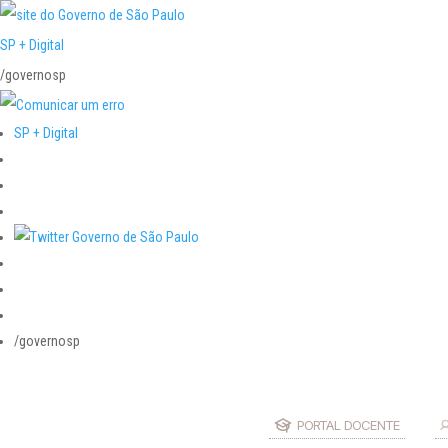
SP + Digital
/governosp
SP + Digital
/governosp
PORTAL DOCENTE