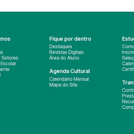
omos
Fique por dentro
Estu
Destaques
Como
ça
Revistas Digitais
Inscr
 Setores
Área do Aluno
Sele
Escolar
Calen
ente
Certi
Agenda Cultural
l
Calendário Mensal
Tran
Mapa do Site
Cont
Pres
Recu
Comp