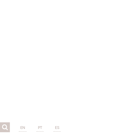
EN
PT
ES