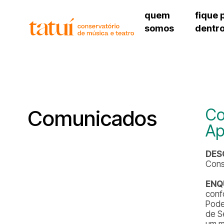
quem
fique 
somos
dentr
histórico
agenda cultural
governança
calendário escolar
unidades e setores
programas de conc
regimento escolar
revistas digitais
corpo docente
espaço estudantil
Co
Comunicados
Ap
DES
Cons
ENQ
conf
Pode
de S
um m