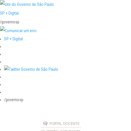
SP + Digital
/governosp
SP + Digital
/governosp
PORTAL DOCENTE