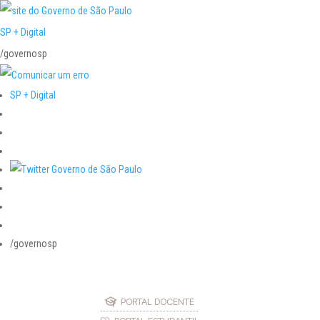
SP + Digital
/governosp
SP + Digital
/governosp
PORTAL DOCENTE