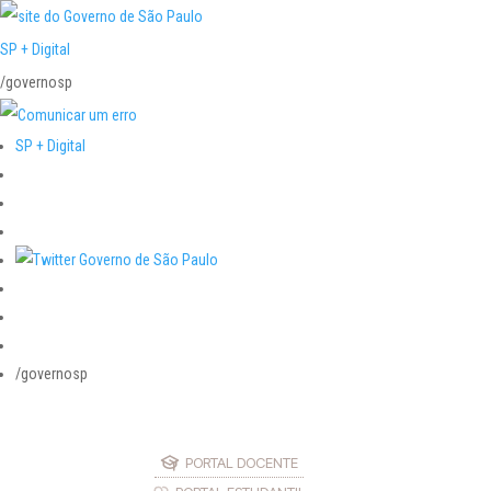
SP + Digital
/governosp
SP + Digital
/governosp
PORTAL DOCENTE