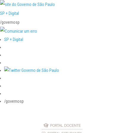
SP + Digital
/governosp
SP + Digital
/governosp
PORTAL DOCENTE