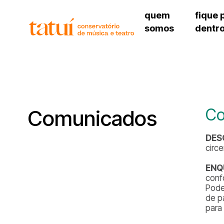
quem
fique 
somos
dentr
histórico
agenda cultural
governança
calendário escolar
unidades e setores
programas de conc
regimento escolar
revistas digitais
corpo docente
espaço estudantil
Co
Comunicados
DES
circ
ENQ
conf
Pode
de p
para