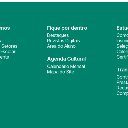
omos
Fique por dentro
Estu
Destaques
Como
ça
Revistas Digitais
Inscr
 Setores
Área do Aluno
Sele
Escolar
Calen
ente
Certi
Agenda Cultural
l
Calendário Mensal
Tran
Mapa do Site
Cont
Pres
Recu
Comp