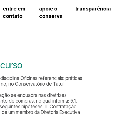
entre em
apoie o
transparência
contato
conserva
sco
patrocinadores e parcerias
contrato de gestão
s frequentes
doações de pessoa jurídica
prestação de contas
gar
doações de pessoa física
recursos humanos
onservatório
nota fiscal paulista (nfp)
compras e serviços
cnica social
a de imprensa
 curso
conosco
isciplina Oficinas referenciais: práticas
rno, no Conservatório de Tatuí
ação se enquadra nas diretrizes
nto de compras, no qual informa: 5.1.
eguintes hipóteses: III. Contratação
O de um membro da Diretoria Executiva