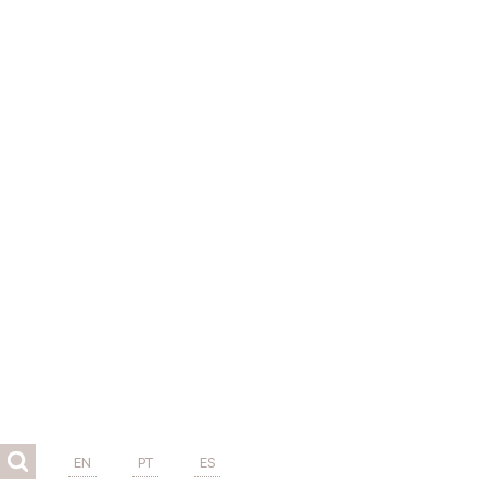
EN
PT
ES