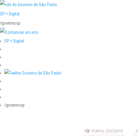
SP + Digital
/governosp
SP + Digital
/governosp
PORTAL DOCENTE