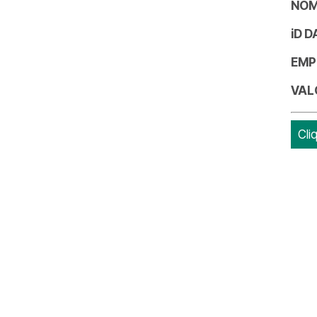
NOM
iD 
EMP
VAL
Cli