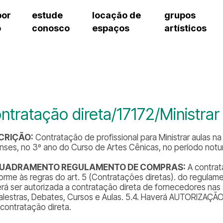
por
estude
locação de
grupos
o
conosco
espaços
artísticos
teatro procópio ferreira
artes cênicas
grupos artísticos de bolsistas
fale cono
salão villa-lobos
música
grupos pedagógicos – sede
pergunta
erto
auditório unidade chiquinha gonzaga
processo seletivo
grupos pedagógicos – polo
como che
orientações para locação
visite o c
equipe té
assessori
ntratação direta/17172/Ministrar
trabalhe 
CRIÇÃO:
Contratação de profissional para Ministrar aulas na d
enses, no 3º ano do Curso de Artes Cênicas, no período notu
UADRAMENTO REGULAMENTO DE COMPRAS:
A contrat
orme às regras do art. 5 (Contratações diretas). do regulame
rá ser autorizada a contratação direta de fornecedores nas s
alestras, Debates, Cursos e Aulas. 5.4. Haverá AUTORIZAÇÃ
 contratação direta.