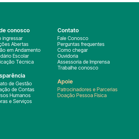
de conosco
Contato
 ingressar
Fale Conosco
ições Abertas
Perguntas frequentes
ção em Andamento
Como chegar
dário Escolar
Ouvidoria
ficação Técnica
Assessoria de Imprensa
Trabalhe conosco
sparência
Apoie
rato de Gestão
tação de Contas
Patrocinadores e Parcerias
rsos Humanos
Doação Pessoa Física
ras e Serviços