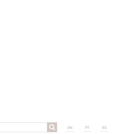
EN
PT
ES