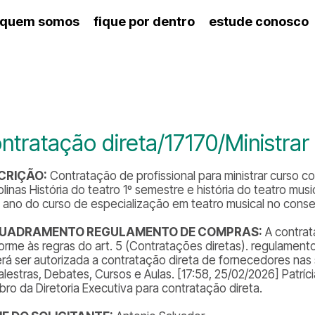
quem somos
fique por dentro
estude conosco
ico
agenda cultural
artes cênicas
nança
calendário escolar
des e setores
programas de concerto
ento escolar
revistas digitais
 docente
espaço estudantil
ntratação direta/17170/Ministrar
CRIÇÃO:
Contratação de profissional para ministrar curso 
plinas História do teatro 1º semestre e história do teatro mus
º ano do curso de especialização em teatro musical no conser
UADRAMENTO REGULAMENTO DE COMPRAS:
A contrat
orme às regras do art. 5 (Contratações diretas). regulamento
rá ser autorizada a contratação direta de fornecedores nas s
alestras, Debates, Cursos e Aulas. [17:58, 25/02/2026] Patr
ro da Diretoria Executiva para contratação direta.