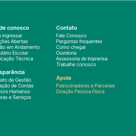
de conosco
Contato
 ingressar
Fale Conosco
ições Abertas
Perguntas frequentes
ção em Andamento
Como chegar
dário Escolar
Ouvidoria
ficação Técnica
Assessoria de Imprensa
Trabalhe conosco
sparência
Apoie
rato de Gestão
tação de Contas
Patrocinadores e Parcerias
rsos Humanos
Doação Pessoa Física
ras e Serviços