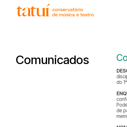
histór
gover
unida
regim
corpo
Co
Comunicados
DES
disci
do 1
ENQ
conf
Pode
de p
memb