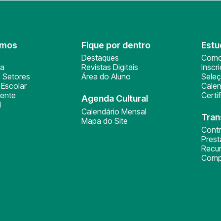
omos
Fique por dentro
Estu
Destaques
Como
ça
Revistas Digitais
Inscr
 Setores
Área do Aluno
Sele
Escolar
Calen
ente
Certi
Agenda Cultural
l
Calendário Mensal
Tran
Mapa do Site
Cont
Pres
Recu
Comp