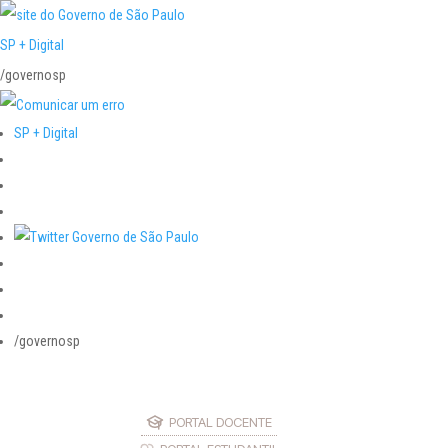
SP + Digital
/governosp
SP + Digital
/governosp
PORTAL DOCENTE