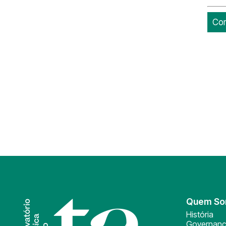
Con
Quem S
História
Governan