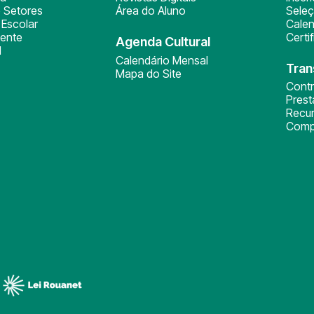
 Setores
Área do Aluno
Sele
Escolar
Calen
ente
Certi
Agenda Cultural
l
Calendário Mensal
Tran
Mapa do Site
Cont
Pres
Recu
Comp