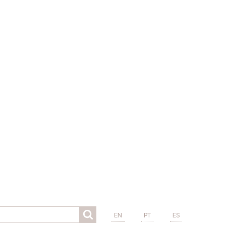
EN
PT
ES