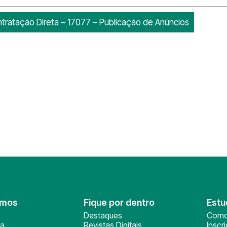
tratação Direta – 17077 – Publicação de Anúncios
omos
Fique por dentro
Estu
Destaques
Como
ça
Revistas Digitais
Inscr