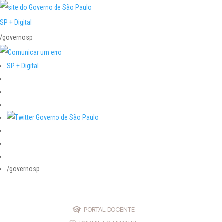
SP + Digital
/governosp
SP + Digital
/governosp
PORTAL DOCENTE