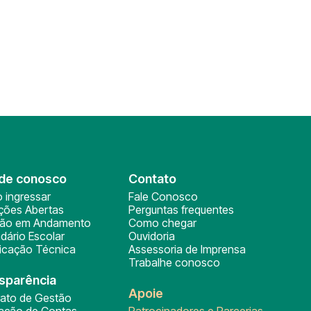
de conosco
Contato
 ingressar
Fale Conosco
ições Abertas
Perguntas frequentes
ção em Andamento
Como chegar
dário Escolar
Ouvidoria
ficação Técnica
Assessoria de Imprensa
Trabalhe conosco
sparência
Apoie
rato de Gestão
tação de Contas
Patrocinadores e Parcerias