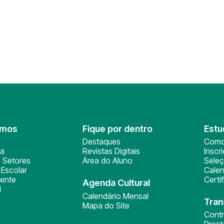
omos
Fique por dentro
Estu
Destaques
Como
ça
Revistas Digitais
Inscr
 Setores
Área do Aluno
Sele
Escolar
Calen
ente
Certi
Agenda Cultural
l
Calendário Mensal
Tran
Mapa do Site
Cont
Pres