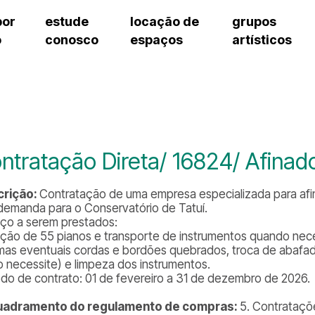
por
estude
locação de
grupos
o
conosco
espaços
artísticos
cursos regulares
bilheteria
teatro procópio ferreira
artes cênicas
grupos artísticos de bolsistas
fale cono
cursos livres
cursos regulares
salão villa-lobos
música
grupos pedagógicos – sede
ouvidoria 
cursos de aperfeiçoamento
cursos livres
erto
auditório unidade chiquinha gonzaga
processo seletivo
grupos pedagógicos – polo
pergunta
chiquinha gonzaga
cursos de aperfeiçoamento
orientações para locação
como che
a
visite o c
3
sceic-sp
ntratação Direta/ 16824/ Afinad
to
equipe té
josé do rio pardo
assessori
crição:
Contratação de uma empresa especializada para afi
trabalhe 
demanda para o Conservatório de Tatuí.
iço a serem prestados:
ação de 55 pianos e transporte de instrumentos quando necess
mas eventuais cordas e bordões quebrados, troca de abafad
o necessite) e limpeza dos instrumentos.
odo de contrato: 01 de fevereiro a 31 de dezembro de 2026.
uadramento do regulamento de compras:
5. Contrataçõ