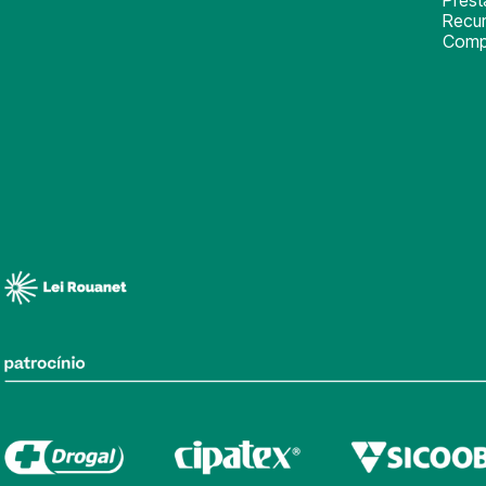
Recu
Comp