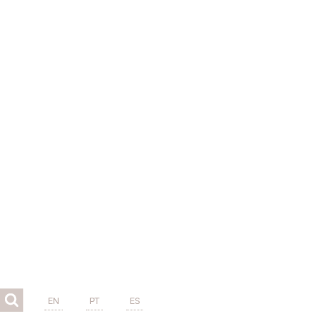
EN
PT
ES