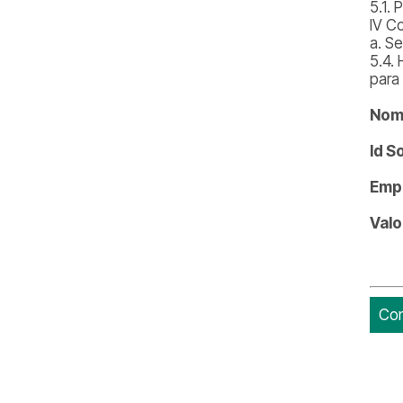
5.1.
IV C
a. S
5.4.
para
Nome
Id S
Emp
Valo
Con