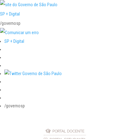
SP + Digital
/governosp
SP + Digital
/governosp
PORTAL DOCENTE