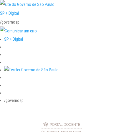
SP + Digital
/governosp
SP + Digital
/governosp
PORTAL DOCENTE