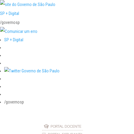
SP + Digital
/governosp
SP + Digital
/governosp
PORTAL DOCENTE