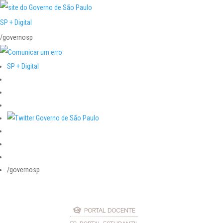
SP + Digital
/governosp
SP + Digital
/governosp
PORTAL DOCENTE