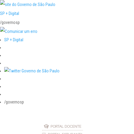
SP + Digital
/governosp
SP + Digital
/governosp
PORTAL DOCENTE