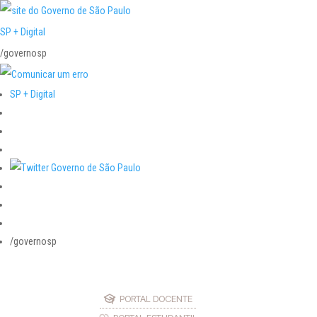
SP + Digital
/governosp
SP + Digital
/governosp
PORTAL DOCENTE