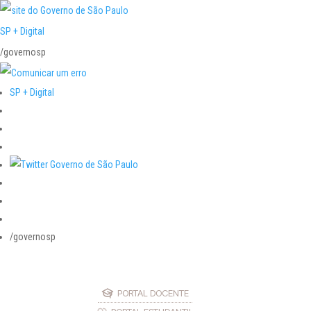
SP + Digital
/governosp
SP + Digital
/governosp
PORTAL DOCENTE