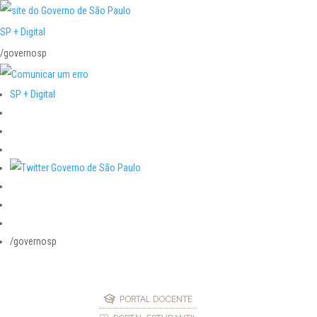
SP + Digital
/governosp
SP + Digital
/governosp
PORTAL DOCENTE