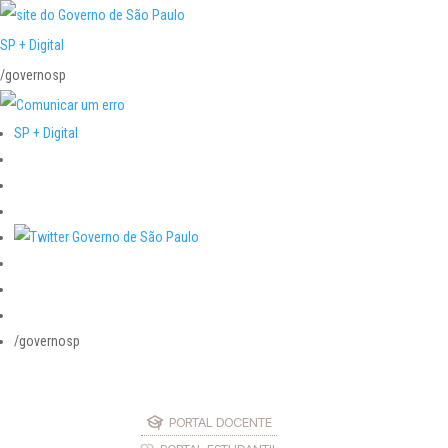
SP + Digital
/governosp
SP + Digital
/governosp
PORTAL DOCENTE