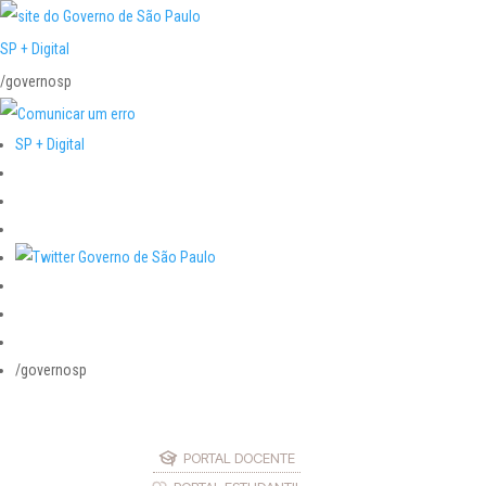
SP + Digital
/governosp
SP + Digital
/governosp
PORTAL DOCENTE