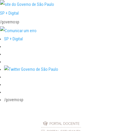
SP + Digital
/governosp
SP + Digital
/governosp
PORTAL DOCENTE