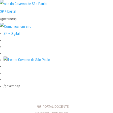
SP + Digital
/governosp
SP + Digital
/governosp
PORTAL DOCENTE