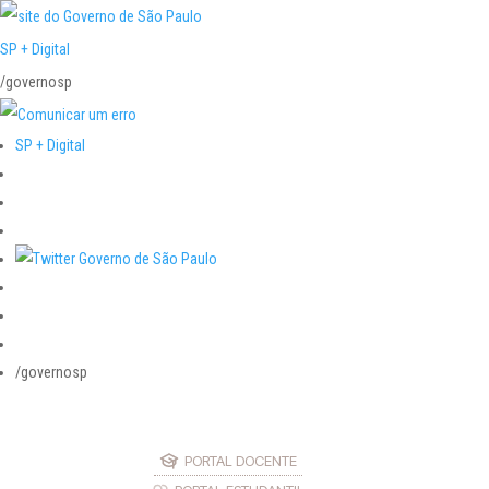
SP + Digital
/governosp
SP + Digital
/governosp
PORTAL DOCENTE