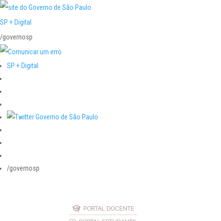
SP + Digital
/governosp
SP + Digital
/governosp
PORTAL DOCENTE