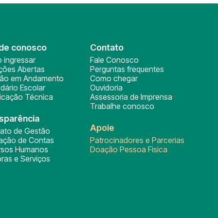
de conosco
Contato
 ingressar
Fale Conosco
ições Abertas
Perguntas frequentes
ção em Andamento
Como chegar
dário Escolar
Ouvidoria
ficação Técnica
Assessoria de Imprensa
Trabalhe conosco
sparência
Apoie
rato de Gestão
tação de Contas
Patrocinadores e Parcerias
rsos Humanos
Doação Pessoa Física
ras e Serviços