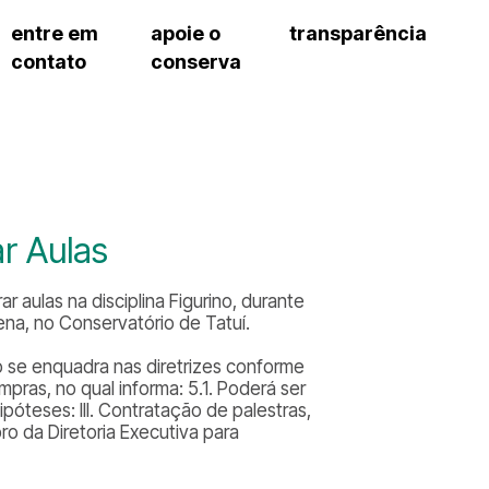
entre em
apoie o
transparência
contato
conserva
sco
patrocinadores e parcerias
contrato de gestão
exercí
– fala sp
doações de pessoa física
prestação de contas
exercí
manua
s frequentes
doações de pessoa jurídica
recursos humanos
exercí
cargos
atos 
gar
nota fiscal paulista (nfp)
compras e serviços
exercí
traba
proce
onservatório
exercí
regul
proc
ar Aulas
exercí
proc
cnica social
exercí
a de imprensa
r aulas na disciplina Figurino, durante
processos em andamento
conosco
na, no Conservatório de Tatuí.
processos concluídos
 se enquadra nas diretrizes conforme
pras, no qual informa: 5.1. Poderá ser
póteses: III. Contratação de palestras,
 da Diretoria Executiva para