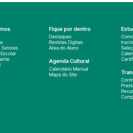
omos
Fique por dentro
Estu
Destaques
Como
ça
Revistas Digitais
Inscr
 Setores
Área do Aluno
Sele
Escolar
Calen
ente
Certi
Agenda Cultural
l
Calendário Mensal
Tran
Mapa do Site
Cont
Pres
Recu
Comp