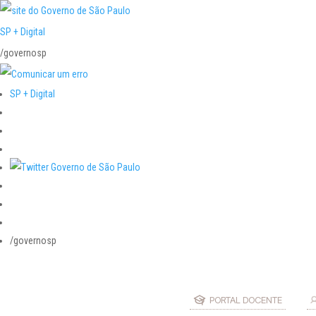
SP + Digital
/governosp
SP + Digital
/governosp
PORTAL DOCENTE