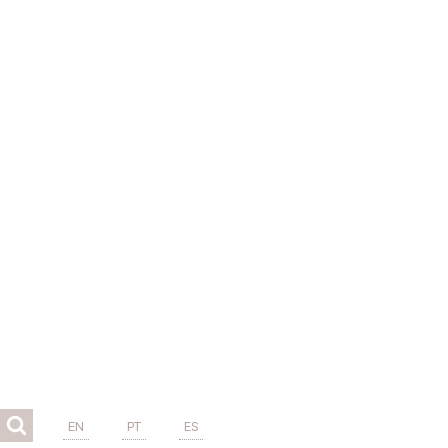
EN
PT
ES