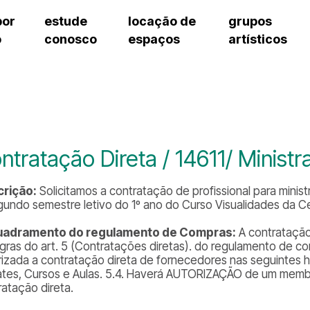
por
estude
locação de
grupos
o
conosco
espaços
artísticos
cursos regulares
bilheteria
teatro procópio ferreira
artes cênicas
grupos artísticos de bolsistas
fale cono
cursos livres
cursos regulares
salão villa-lobos
música
grupos pedagógicos – sede
ouvidoria 
cursos de aperfeiçoamento
cursos livres
erto
auditório unidade chiquinha gonzaga
processo seletivo
grupos pedagógicos – polo
pergunta
chiquinha gonzaga
cursos de aperfeiçoamento
orientações para locação
como che
a
visite o c
3
sceic-sp
ntratação Direta / 14611/ Ministr
to
equipe té
josé do rio pardo
assessori
rição:
Solicitamos a contratação de profissional para ministra
trabalhe 
gundo semestre letivo do 1º ano do Curso Visualidades da Ce
uadramento do regulamento de Compras:
A contratação
egras do art. 5 (Contratações diretas). do regulamento de com
rizada a contratação direta de fornecedores nas seguintes hi
tes, Cursos e Aulas. 5.4. Haverá AUTORIZAÇÃO de um membro
ratação direta.