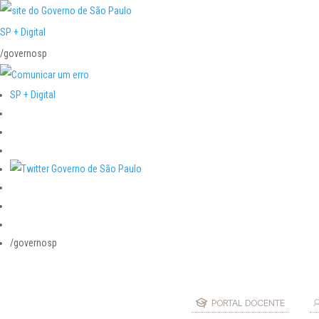
SP + Digital
/governosp
SP + Digital
/governosp
PORTAL DOCENTE