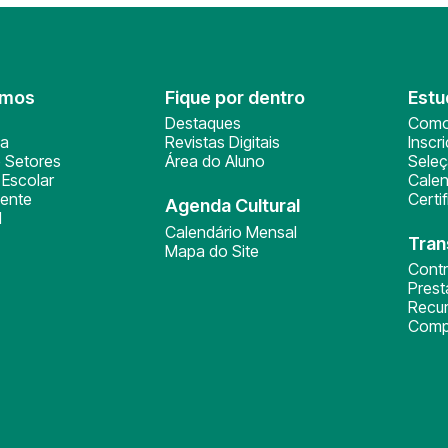
omos
Fique por dentro
Estu
Destaques
Como
ça
Revistas Digitais
Inscr
 Setores
Área do Aluno
Sele
Escolar
Calen
ente
Certi
Agenda Cultural
l
Calendário Mensal
Tran
Mapa do Site
Cont
Pres
Recu
Comp