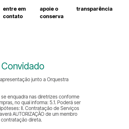
entre em
apoie o
transparência
contato
conserva
sco
patrocinadores e parcerias
contrato de gestão
exercí
– fala sp
doações de pessoa física
prestação de contas
exercí
manua
s frequentes
doações de pessoa jurídica
recursos humanos
exercí
cargos
atos 
gar
nota fiscal paulista (nfp)
compras e serviços
exercí
traba
proce
onservatório
exercí
regul
proc
a Convidado
exercí
proc
cnica social
exercí
a de imprensa
a apresentação junto a Orquestra
processos em andamento
conosco
processos concluídos
 se enquadra nas diretrizes conforme
pras, no qual informa: 5.1. Poderá ser
ipóteses: II. Contratação de Serviços
.4. Haverá AUTORIZAÇÃO de um membro
 contratação direta.