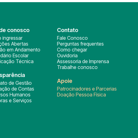
de conosco
Contato
 ingressar
Fale Conosco
ições Abertas
Perguntas frequentes
ção em Andamento
Como chegar
dário Escolar
Ouvidoria
ficação Técnica
Assessoria de Imprensa
Trabalhe conosco
sparência
Apoie
rato de Gestão
tação de Contas
Patrocinadores e Parcerias
rsos Humanos
Doação Pessoa Física
ras e Serviços