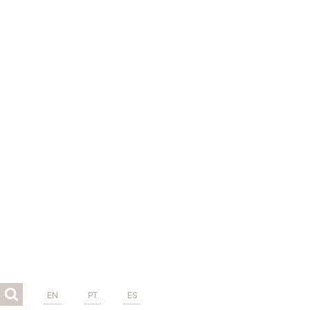
EN
PT
ES