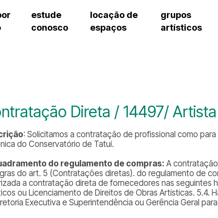
por
estude
locação de
grupos
o
conosco
espaços
artísticos
cursos regulares
bilheteria
teatro procópio ferreira
artes cênicas
grupos artísticos de bolsistas
fale cono
cursos livres
cursos regulares
salão villa-lobos
música
grupos pedagógicos – sede
ouvidoria 
cursos de aperfeiçoamento
cursos livres
erto
auditório unidade chiquinha gonzaga
processo seletivo
grupos pedagógicos – polo
pergunta
chiquinha gonzaga
cursos de aperfeiçoamento
orientações para locação
como che
a
visite o c
3
sceic-sp
ntratação Direta / 14497/ Artist
to
equipe té
josé do rio pardo
assessori
crição
: Solicitamos a contratação de profissional como par
trabalhe 
ônica do Conservatório de Tatuí.
uadramento do regulamento de compras:
A contratação
egras do art. 5 (Contratações diretas). do regulamento de com
rizada a contratação direta de fornecedores nas seguintes h
sticos ou Licenciamento de Direitos de Obras Artísticas. 5
iretoria Executiva e Superintendência ou Gerência Geral para